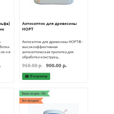
льфа)
Антисептик для древесины
ик
НОРТ
а
Антисептик для древесины НОРТ® -
аботки
высокоэффективная
ле и в
антисептическая пропитка для
обработки конструкц..
.
950.00 р.
900.00 р.
В корзину
Ваша скидка: -3%
Хит продаж!