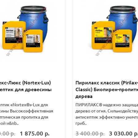
Ваша скидка: -8%
кс-Люкс (Nortex-Lux)
Пирилакс классик (Pirilax
ептик для древесины
Classic) Биопирен-пропит
дерева
птик «Nortex®»-Lux для
ПИРИЛАКС® надежно защища
Т-01С (А 01С) Краска для
Аквест-911(А-911)
сины Высокоэффективная
дерево от огня. Сильнодейст
путей эвакуации
огнезащитная краска по
птическая пропитка для
антисептик эффективно уничт
металлу
ой и&nb..
гриб..
 АКВЕСТ-01С (А 01С)
Огнезащитная краска
.00 р.
1 875.00 р.
3 400.00 р.
3 030.00 р
значена для окраски стен и
Аквест-911(А-911) на водной 