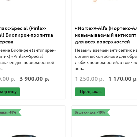
акс-Special (Pirilax-
«Nortex»-Alfa (Нортекс-А
al) Биопирен-пропитка
невымываемый антисепт
ерева
для всех поверхностей
ение Биопирен (антипирен-
Невымываемый антисептик н
тик) «Pirilax»-Special
органической основе для обр
значен для поверхностной
любых поверхностей, в том чис
..
зон..
.00 р.
3 900.00 р.
1 250.00 р.
1 170.00 р
 корзину
Предзаказ
идка: -18%
Ваша скидка: -19%