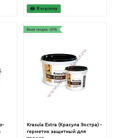
деревянных конструкций и
В корзину
сооружений от огня и б..
 р.
650.00 р.
Ваша скидка: -20%
В корзину
о-
Krasula Extra (Красула Экстра) -
я
герметик защитный для