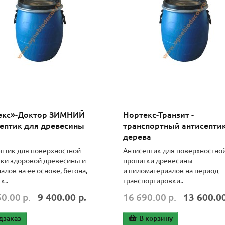
екс»-Доктор ЗИМНИЙ
Нортекс-Транзит -
ептик для древесины
транспортный антисепти
дерева
птик для поверхностной
Антисептик для поверхностно
ки здоровой древесины и
пропитки древесины
алов на ее основе, бетона,
и пиломатериалов на период
к..
транспортировки..
0.00 р.
9 400.00 р.
16 690.00 р.
13 600.00
дзаказ
В корзину