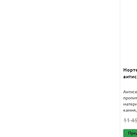
Норт
антис
Антисе
пропит
матери
камня, 
11 45
Пре