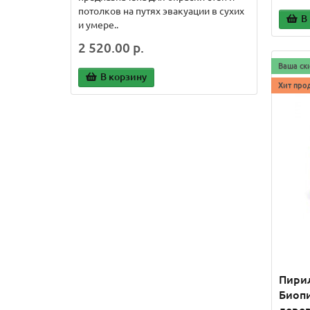
потолков на путях эвакуации в сухих
потолк
В
и умере..
зданиях
2 520.00 р.
1 120
Ваша ск
В корзину
В
Хит про
Пирил
Биопи