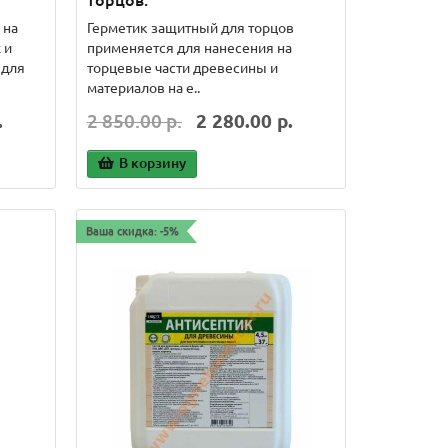
торцов.
 на
Герметик защитный для торцов
 и
применяется для нанесения на
 для
торцевые части древесины и
материалов на е..
.
2 850.00 р.
2 280.00 р.
В корзину
Ваша скидка: -5%