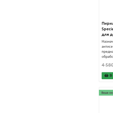
Пирил
Speci
для д
Назнач
антисеп
предна
обрабо
4 580
В
Ваша ск