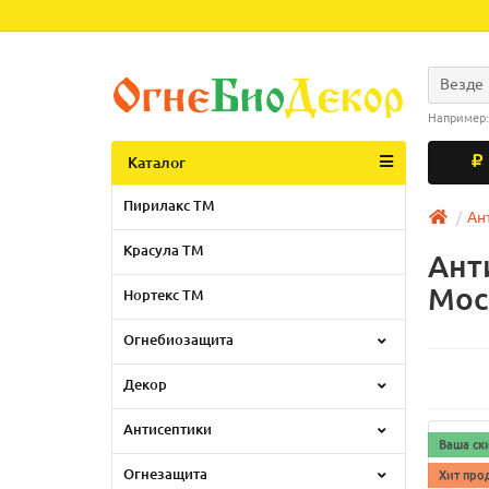
Везде
Например
Каталог
Пирилакс ТМ
Ан
Красула ТМ
Ант
Мос
Нортекс ТМ
Огнебиозащита
Декор
Антисептики
Ваша ск
Огнезащита
Хит про