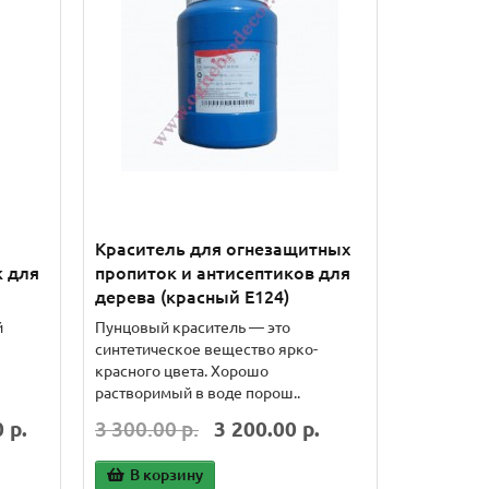
Краситель для огнезащитных
к для
пропиток и антисептиков для
дерева (красный Е124)
й
Пунцовый краситель — это
синтетическое вещество ярко-
красного цвета. Хорошо
растворимый в воде порош..
 р.
3 300.00 р.
3 200.00 р.
В корзину