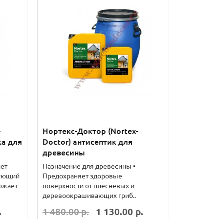
-
Нортекс-Доктор (Nortex-
ка для
Doctor) антисептик для
древесины
ет
Назначение для древесины •
Аквест-01 Д ПРОФИ
вующий
Предохраняет здоровые
огнебиозащитный состав для
ожает
поверхности от плесневых и
древесины
деревоокрашивающих гриб..
Аквест-01 Д ПРОФИ применяется
.
1 480.00 р.
1 130.00 р.
основе
для комплексной защиты