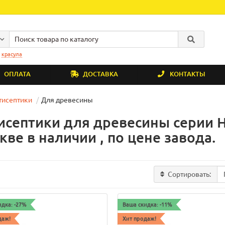
:
красула
ОПЛАТА
ДОСТАВКА
КОНТАКТЫ
тисептики
Для древесины
исептики для древесины серии Н
кве в наличии , по цене завода.
Сортировать:
идка: -27%
Ваша скидка: -11%
даж!
Хит продаж!