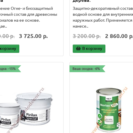
ва
дерева.
ение Огне- и биозащитный
Защитно-декоративный состав
очный состав для древесины
водной основе для внутренних
риалов на ее основе.
наружных работ. Применяется
ае..
нанесе..
.00 р.
3 725.00 р.
3 200.00 р.
2 860.00 р
 корзину
В корзину
идка: -15%
Ваша скидка: -6%