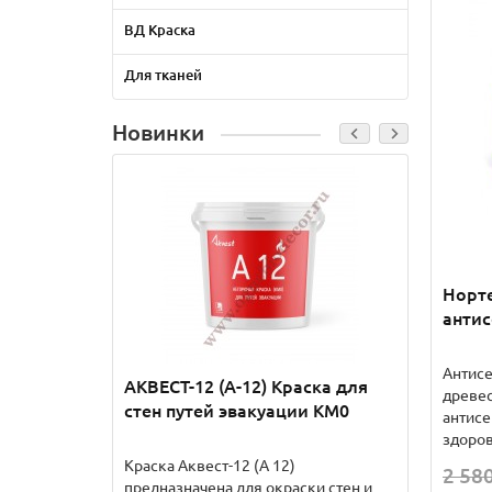
ВД Краска
Для тканей
Новинки
Норте
антис
Антисе
АКВЕСТ-12 (А-12) Краска для
АКВЕС
древе
стен путей эвакуации КМ0
стен 
антисе
здоров
Краска Аквест-12 (А 12)
Краска
2 580
предназначена для окраски стен и
предна