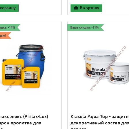
ов на путях эвакуации в
вспучивающегося типа
 корзину
В корзину
 и с..
предназначена для получе..
.00 р.
11 800.00 р.
10 875.00
идка: -14%
Ваша скидка: -11%
 корзину
В корзину
даж!
акс люкс (Pirilax-Lux)
Krasula Aqua Top - защитн
рен-пропитка для
декоративный состав дл