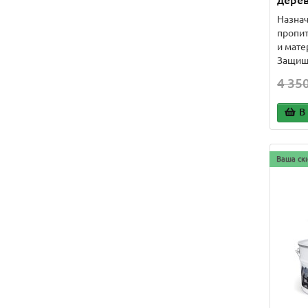
дере
Назнач
пропит
и мате
Защищ
4 350
В
Ваша ск